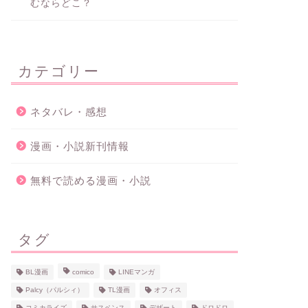
むならどこ？
カテゴリー
ネタバレ・感想
漫画・小説新刊情報
無料で読める漫画・小説
タグ
BL漫画
comico
LINEマンガ
Palcy（パルシィ）
TL漫画
オフィス
コミカライズ
サスペンス
デザート
ドロドロ