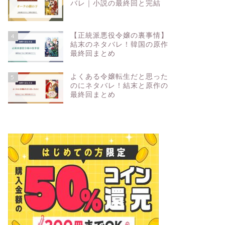
バレ｜小説の最終回と完結
【正統派悪役令嬢の裏事情】
4
結末のネタバレ！韓国の原作
最終回まとめ
よくある令嬢転生だと思った
5
のにネタバレ！結末と原作の
最終回まとめ