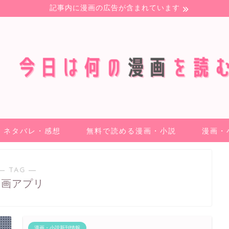
記事内に漫画の広告が含まれています
ネタバレ・感想
無料で読める漫画・小説
漫画・
― TAG ―
漫画アプリ
漫画・小説新刊情報