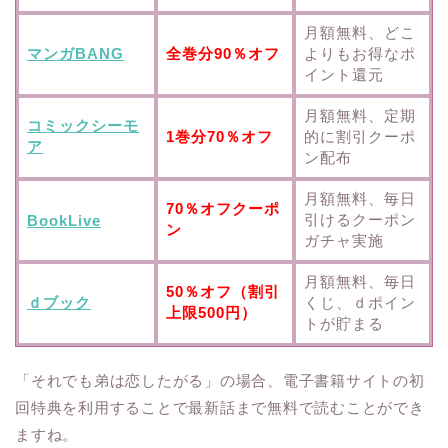
月額無料、どこ
マンガBANG
全巻分90％オフ
よりもお得なポ
イント還元
月額無料、定期
コミックシーモ
1巻分70％オフ
的に割引クーポ
ア
ン配布
月額無料、毎日
70％オフクーポ
引けるクーポン
BookLive
ン
ガチャ実施
月額無料、毎日
50％オフ（割引
ｄブック
くじ、ｄポイン
上限500円）
トが貯まる
「それでも弟は恋したがる」の場合、電子書籍サイトの初
回特典を利用することで最新話まで無料で読むことができ
ますね。