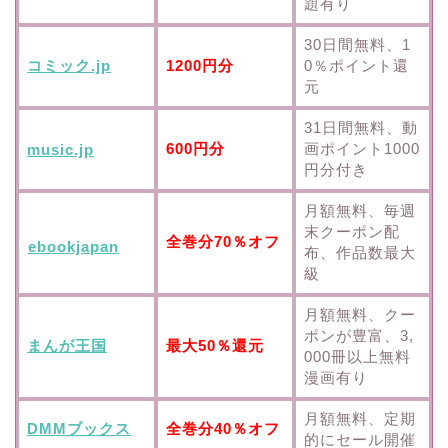
題有り
30日間無料、1
コミック.jp
1200円分
0％ポイント還
元
31日間無料、動
600円分
画ポイント1000
music.jp
円分付き
月額無料、毎週
末クーポン配
全巻分70％オフ
ebookjapan
布、作品数最大
級
月額無料、クー
ポンが豊富、3,
まんが王国
最大50％還元
000冊以上無料
漫画有り
月額無料、定期
DMMブックス
全巻分40％オフ
的にセール開催