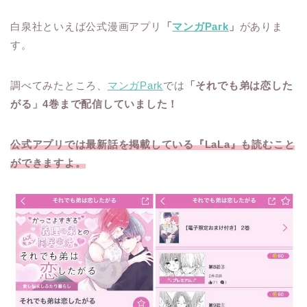
白泉社といえば公式漫画アプリ
「
マンガPark
」
がありま
す。
調べてみたところ、
マンガPark
では
「それでも弟は恋した
がる」4巻まで配信していました！
公式アプリでは最新話を掲載している『LaLa』も読むこと
ができますよ。