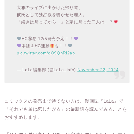
大雅のライブに出かけた帰り道、
彼氏として独占欲を覗かせた理人。
「続きは帰ってから…」と家に帰った二人は…？
HC⑤巻 12/5発売予定！！
本誌＆HC連動
も！！
pic.twitter.com/gO9QhRl2ab
— LaLa編集部 (@LaLa_info)
November 22, 2024
コミックスの発売まで待てない方は、漫画誌『LaLa』で
「それでも弟は恋したがる」の最新話を読んでみることを
おすすめします。