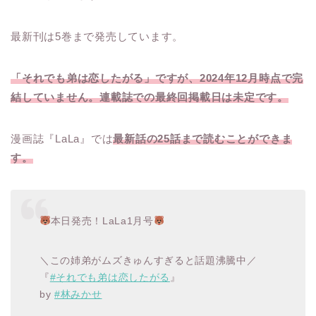
最新刊は5巻まで発売しています。
「それでも弟は恋したがる」ですが、2024年12月時点で完
結していません。連載誌での最終回掲載日は未定です。
漫画誌『LaLa』では
最新話の25話まで読むことができま
す。
本日発売！LaLa1月号
＼この姉弟がムズきゅんすぎると話題沸騰中／
『
#それでも弟は恋したがる
』
by
#林みかせ