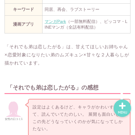
キーワード
同居、再会、ラブストーリー
ホーム
マンガPark
（一部無料配信）、ピッコマ・L
漫画アプリ
INEマンガ（全話有料配信）
ネタバレ・感想
「それでも弟は恋したがる」は、甘えてほしいお姉ちゃん
無料で読める漫画・小説
×恋愛対象になりたい弟のムズキュン×甘々な２人暮らしが
描かれています。
漫画・小説新刊情報
「それでも弟は恋したがる」の感想
設定はよくあるけど、キャラがかわいすぎ
MENU
て、読んでいてたのしい。 展開も面白いし、
女性の口コミ1
この先どうなっていくのかが気になってしか
たない。