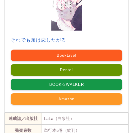
それでも弟は恋したがる
BookLive!
Renta!
BOOK☆WALKER
Amazon
連載誌／出版社
LaLa（白泉社）
発売巻数
単行本5巻（続刊）