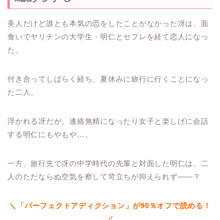
美人だけど誰とも本気の恋をしたことがなかった冴は、面
食いでヤリチンの大学生・明仁とセフレを経て恋人になっ
た。
付き合ってしばらく経ち、夏休みに旅行に行くことになっ
た二人。
浮かれる冴だが、連絡無精になったり女子と楽しげに会話
する明仁にもやもや…。
一方、旅行先で冴の中学時代の先輩と対面した明仁は、二
人のただならぬ空気を察して苛立ちが抑えられず――？
＼「パーフェクトアディクション」が90％オフで読める！
／