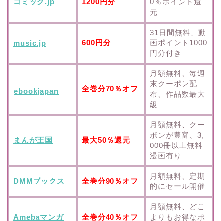
コミック.jp
1200円分
0％ポイント還
元
31日間無料、動
600円分
画ポイント1000
music.jp
円分付き
月額無料、毎週
末クーポン配
全巻分70％オフ
ebookjapan
布、作品数最大
級
月額無料、クー
ポンが豊富、3,
まんが王国
最大50％還元
000冊以上無料
漫画有り
月額無料、定期
DMMブックス
全巻分90％オフ
的にセール開催
月額無料、どこ
Amebaマンガ
全巻分40％オフ
よりもお得なポ