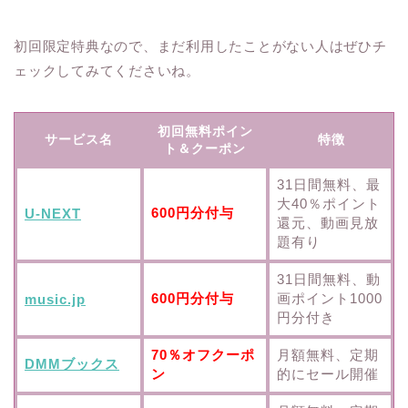
初回限定特典なので、まだ利用したことがない人はぜひチ
ェックしてみてくださいね。
初回無料ポイン
サービス名
特徴
ト＆クーポン
31日間無料、最
大40％ポイント
600円分付与
U-NEXT
還元、動画見放
題有り
31日間無料、動
600円分付与
画ポイント1000
music.jp
円分付き
70％オフクーポ
月額無料、定期
DMMブックス
ン
的にセール開催