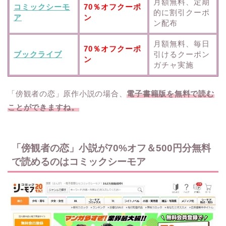
月額無料、定期
コミックシーモ
70％オフクーポ
的に割引クーポ
ア
ン
ン配布
月額無料、毎日
70％オフクーポ
ブックライブ
引けるクーポン
ン
ガチャ実施
「傍観者の恋」原作小説の場合、
電子書籍版を無料で読む
ことができますね。
「傍観者の恋」小説が70%オフ＆500円分無料
で読めるのはコミックシーモア