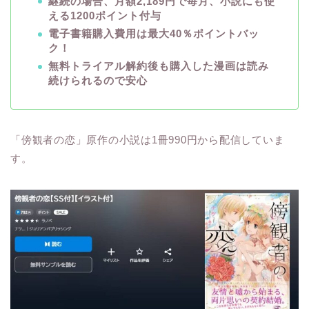
継続の場合、月額2,189円で毎月、小説にも使
える1200ポイント付与
電子書籍購入費用は最大40％ポイントバッ
ク！
無料トライアル解約後も購入した漫画は読み
続けられるので安心
「傍観者の恋」原作の小説は1冊990円から配信していま
す。