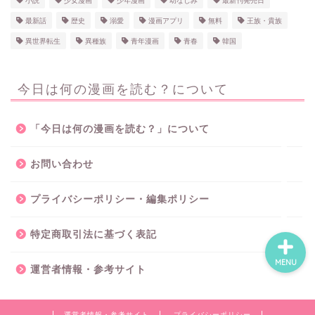
小説
少女漫画
少年漫画
幼なじみ
最新刊発売日
最新話
歴史
溺愛
漫画アプリ
無料
王族・貴族
異世界転生
異種族
青年漫画
青春
韓国
ホーム
今日は何の漫画を読む？について
ネタバレ・感想
無料で読める漫画・小説
「今日は何の漫画を読む？」について
お問い合わせ
漫画・小説新刊情報
プライバシーポリシー・編集ポリシー
特定商取引法に基づく表記
MENU
運営者情報・参考サイト
運営者情報・参考サイト
プライバシーポリシー