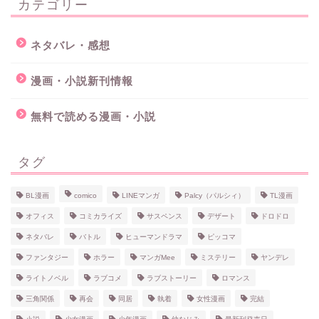
カテゴリー
ネタバレ・感想
漫画・小説新刊情報
無料で読める漫画・小説
タグ
BL漫画
comico
LINEマンガ
Palcy（パルシィ）
TL漫画
オフィス
コミカライズ
サスペンス
デザート
ドロドロ
ネタバレ
バトル
ヒューマンドラマ
ピッコマ
ファンタジー
ホラー
マンガMee
ミステリー
ヤンデレ
ライトノベル
ラブコメ
ラブストーリー
ロマンス
三角関係
再会
同居
執着
女性漫画
完結