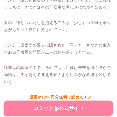
しかし、彼の何気ない仕草や書き上げる小説の一節に触れ
るうちに、さつきはその不器用な優しさに気づき始める。
孤独に凍りついた心を抱える二人は、少しずつ距離を縮め
ながら互いの存在に癒されていく。
しかし、凛太郎の過去に隠された「罪」と、さつきの生家
である呉服屋の問題が二人の絆を試そうとする。
幾重もの試練の中で、それでも共に歩む未来を選ぶ彼らの
物語は、冬を越えて迎える春のように温かな希望を残して
いく――。
＼
漫画が1200円分無料で読める！
／
コミック.jp公式サイト