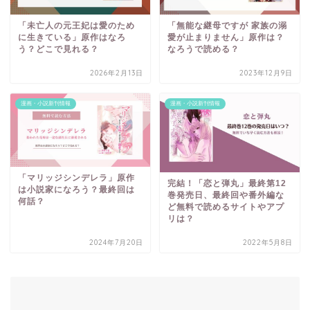
「未亡人の元王妃は愛のため
「無能な継母ですが 家族の溺
に生きている」原作はなろ
愛が止まりません」原作は？
う？どこで見れる？
なろうで読める？
2026年2月13日
2023年12月9日
漫画・小説新刊情報
漫画・小説新刊情報
「マリッジシンデレラ」原作
完結！「恋と弾丸」最終第12
は小説家になろう？最終回は
巻発売日、最終回や番外編な
何話？
ど無料で読めるサイトやアプ
リは？
2024年7月20日
2022年5月8日