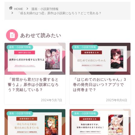
HOME
漫画・小説新刊情報
「或る夫婦のはつ恋」原作は小説家になろう？どこで見れる？
あわせて読みたい
漫画・小説新刊情報
漫画・小説新刊情報
「前世から君だけを愛すると
「はじめてのおにいちゃん」3
誓うよ」原作は小説家になろ
巻の発売日はいつ？アプリで
う？完結している？
は何巻まで？
2024年5月7日
2025年8月6日
漫画・小説新刊情報
漫画・小説新刊情報