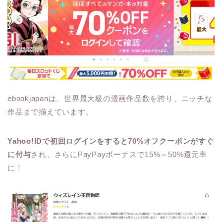
ebookjapanは、世界最大級の漫画作品数を誇り、ニッチな
作品まで揃えています。
Yahoo!IDで初回ログインをすると70%オフクーポンがすぐ
に付与
され、さらにPayPayボーナスで15%～50%還元率
に！