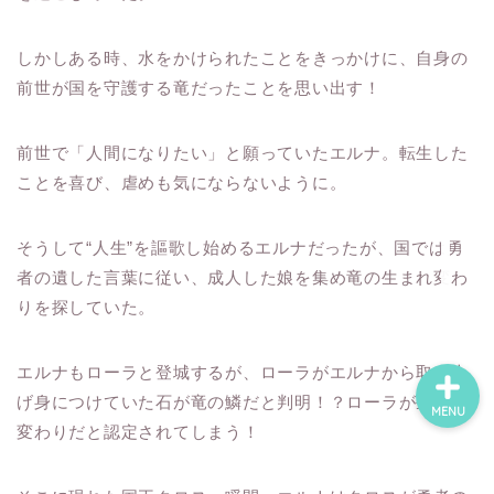
しかしある時、水をかけられたことをきっかけに、自身の
ホーム
前世が国を守護する竜だったことを思い出す！
ネタバレ・感想
前世で「人間になりたい」と願っていたエルナ。転生した
ことを喜び、虐めも気にならないように。
無料で読める漫画・小説
そうして“人生”を謳歌し始めるエルナだったが、国では勇
漫画・小説新刊情報
者の遺した言葉に従い、成人した娘を集め竜の生まれ変わ
りを探していた。
エルナもローラと登城するが、ローラがエルナから取り上
げ身につけていた石が竜の鱗だと判明！？ローラが生まれ
MENU
変わりだと認定されてしまう！