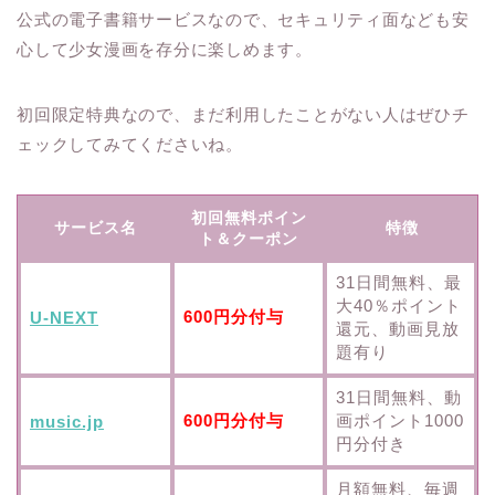
公式の電子書籍サービスなので、セキュリティ面なども安
心して少女漫画を存分に楽しめます。
初回限定特典なので、まだ利用したことがない人はぜひチ
ェックしてみてくださいね。
初回無料ポイン
サービス名
特徴
ト＆クーポン
31日間無料、最
大40％ポイント
600円分付与
U-NEXT
還元、動画見放
題有り
31日間無料、動
600円分付与
画ポイント1000
music.jp
円分付き
月額無料、毎週