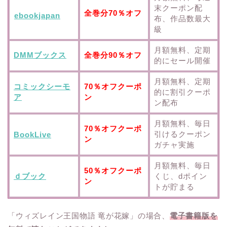
末クーポン配
全巻分70％オフ
ebookjapan
布、作品数最大
級
月額無料、定期
DMMブックス
全巻分90％オフ
的にセール開催
月額無料、定期
コミックシーモ
70％オフクーポ
的に割引クーポ
ア
ン
ン配布
月額無料、毎日
70％オフクーポ
引けるクーポン
BookLive
ン
ガチャ実施
月額無料、毎日
50％オフクーポ
ｄブック
くじ、dポイン
ン
トが貯まる
「ウィズレイン王国物語 竜が花嫁」の場合、
電子書籍版を