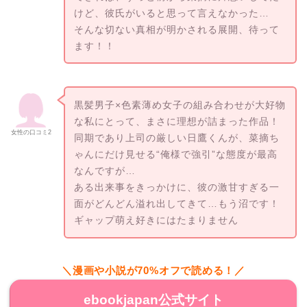
けど、彼氏がいると思って言えなかった…
そんな切ない真相が明かされる展開、待って
ます！！
黒髪男子×色素薄め女子の組み合わせが大好物
な私にとって、まさに理想が詰まった作品！
女性の口コミ2
同期であり上司の厳しい日鷹くんが、菜摘ち
ゃんにだけ見せる“俺様で強引”な態度が最高
なんですが…
ある出来事をきっかけに、彼の激甘すぎる一
面がどんどん溢れ出してきて…もう沼です！
ギャップ萌え好きにはたまりません
＼漫画や小説が70%オフで読める！／
ebookjapan公式サイト