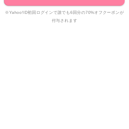
※Yahoo!ID初回ログインで誰でも6回分の70%オフクーポンが
付与されます