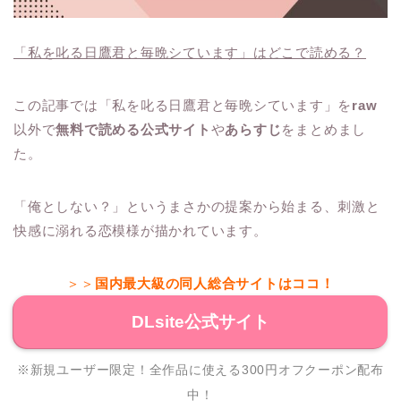
「私を叱る日鷹君と毎晩シています」はどこで読める？
この記事では「私を叱る日鷹君と毎晩シています」を
raw
以外で
無料で読める公式サイト
や
あらすじ
をまとめまし
た。
「俺としない？」というまさかの提案から始まる、刺激と
快感に溺れる恋模様が描かれています。
＞＞
国内最大級の同人総合サイトはココ！
DLsite公式サイト
※新規ユーザー限定！全作品に使える300円オフクーポン配布
中！