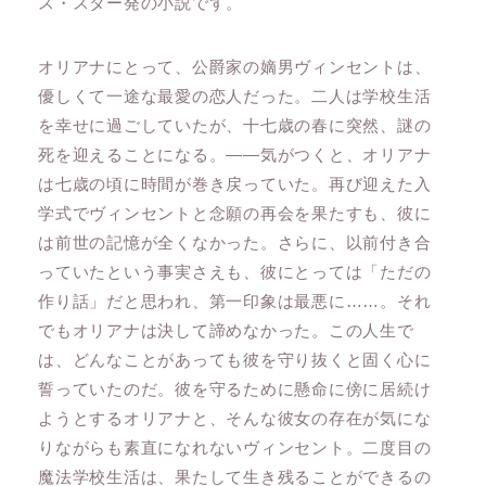
ス・スター発の小説です。
オリアナにとって、公爵家の嫡男ヴィンセントは、
優しくて一途な最愛の恋人だった。二人は学校生活
を幸せに過ごしていたが、十七歳の春に突然、謎の
死を迎えることになる。――気がつくと、オリアナ
は七歳の頃に時間が巻き戻っていた。再び迎えた入
学式でヴィンセントと念願の再会を果たすも、彼に
は前世の記憶が全くなかった。さらに、以前付き合
っていたという事実さえも、彼にとっては「ただの
作り話」だと思われ、第一印象は最悪に……。それ
でもオリアナは決して諦めなかった。この人生で
は、どんなことがあっても彼を守り抜くと固く心に
誓っていたのだ。彼を守るために懸命に傍に居続け
ようとするオリアナと、そんな彼女の存在が気にな
りながらも素直になれないヴィンセント。二度目の
魔法学校生活は、果たして生き残ることができるの