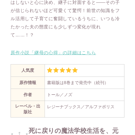
はしないと心に決め、継子に対面すると――その子
が信じられないほど可愛くて驚愕！前世の知識をフ
ル活用して子育てに奮闘しているうちに、いつも冷
たかった夫の態度にも少しずつ変化が現れ
て……！？
原作小説「継母の心得」の詳細はこちら
人気度
原作情報
書籍版は8巻まで発売中（続刊）
作者
トール／ノズ
レーベル・出
レジーナブックス／アルファポリス
版社
死に戻りの魔法学校生活を、元