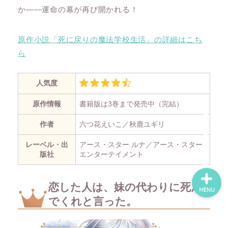
か――運命の幕が再び開かれる！
ホーム
原作小説「死に戻りの魔法学校生活」の詳細はこち
ら
ネタバレ・感想
人気度
無料で読める漫画・小説
原作情報
書籍版は3巻まで発売中（完結）
漫画・小説新刊情報
作者
六つ花えいこ／秋鹿ユギリ
レーベル・出
アース・スター ルナ／アース・スター
版社
エンターテイメント
恋した人は、妹の代わりに死ん
MENU
でくれと言った。