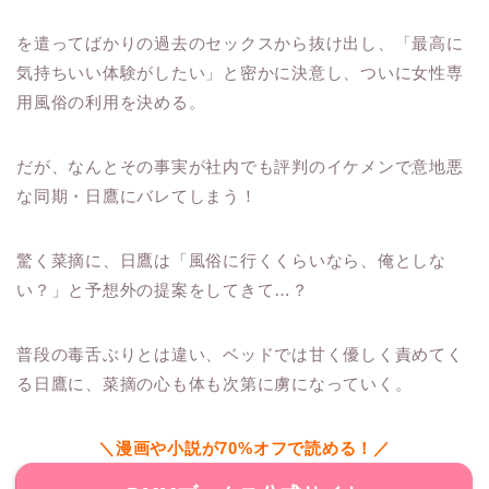
を遣ってばかりの過去のセックスから抜け出し、「最高に
気持ちいい体験がしたい」と密かに決意し、ついに女性専
用風俗の利用を決める。
だが、なんとその事実が社内でも評判のイケメンで意地悪
な同期・日鷹にバレてしまう！
驚く菜摘に、日鷹は「風俗に行くくらいなら、俺としな
い？」と予想外の提案をしてきて…？
普段の毒舌ぶりとは違い、ベッドでは甘く優しく責めてく
る日鷹に、菜摘の心も体も次第に虜になっていく。
＼漫画や小説が70%オフで読める！／