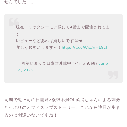
せんでした…。
現在コミックシーモア様にて4話まで配信されてま
す
レビューなどあれば嬉しいです😭❤️
宜しくお願いします～！
https://t.co/WixArHE9zf
— 岡舘いまり🌷日鷹君連載中 (@imari068)
June
14, 2025
同期で鬼上司の日鷹君×欲求不満OL菜摘ちゃんによる刺激
たっぷりのオフィスラブストーリー、これから注目が集ま
るのは間違いないですね！