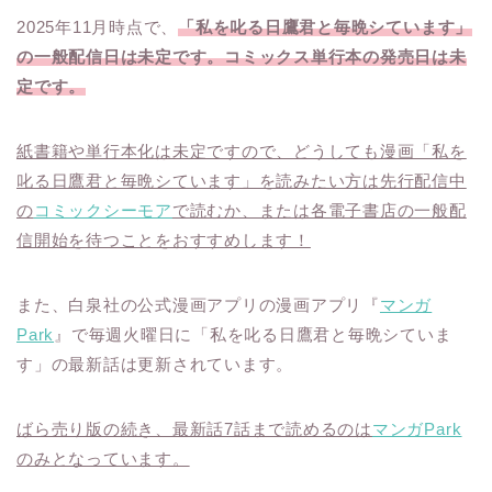
2025年11月時点で、
「私を叱る日鷹君と毎晩シています」
の一般配信日は未定です。コミックス単行本の発売日は未
定です。
紙書籍や単行本化は未定ですので、どうしても漫画「私を
叱る日鷹君と毎晩シています」を読みたい方は先行配信中
の
コミックシーモア
で読むか、または各電子書店の一般配
信開始を待つことをおすすめします！
また、白泉社の公式漫画アプリの漫画アプリ『
マンガ
Park
』で毎週火曜日に「私を叱る日鷹君と毎晩シていま
す」の最新話は更新されています。
ばら売り版の続き、最新話7話まで読めるのは
マンガPark
のみとなっています。