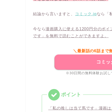
結論から言いますと、
コミック.jp
なら「
今なら
漫画購入に使える1200円分のポ
です」を無料で読むことができますよ。
＼最新話の6話まで
コミッ
※30日間の無料体験お試し
「私の推しは当て馬です」漫画は