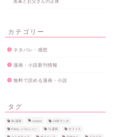
黒幕とお父さんの正体
カテゴリー
ネタバレ・感想
漫画・小説新刊情報
無料で読める漫画・小説
タグ
BL漫画
comico
LINEマンガ
Palcy（パルシィ）
TL漫画
オフィス
コミカライズ
サスペンス
デザート
ドロドロ