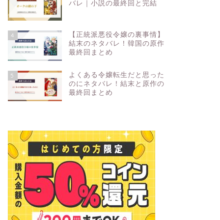
バレ｜小説の最終回と完結
【正統派悪役令嬢の裏事情】
4
結末のネタバレ！韓国の原作
最終回まとめ
よくある令嬢転生だと思った
5
のにネタバレ！結末と原作の
最終回まとめ