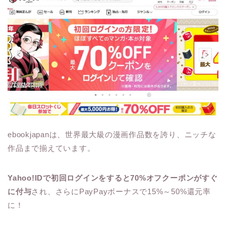
ebookjapanは、世界最大級の漫画作品数を誇り、ニッチな
作品まで揃えています。
Yahoo!IDで初回ログインをすると70%オフクーポンがすぐ
に付与
され、さらにPayPayボーナスで15%～50%還元率
に！