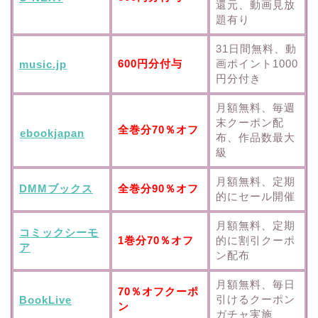
還元、動画見放
題有り
31日間無料、動
600円分付与
画ポイント1000
music.jp
円分付き
月額無料、毎週
末クーポン配
全巻分70％オフ
ebookjapan
布、作品数最大
級
月額無料、定期
DMMブックス
全巻分90％オフ
的にセール開催
月額無料、定期
コミックシーモ
1巻分70％オフ
的に割引クーポ
ア
ン配布
月額無料、毎日
70％オフクーポ
引けるクーポン
BookLive
ン
ガチャ実施