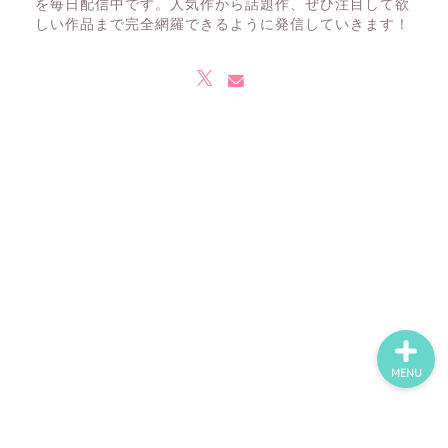
を毎日配信中です。人気作から話題作、ぜひ注目して欲
しい作品まで完全網羅できるように発信していきます！
ホーム
ネタバレ・感想
無料で読める漫画・小説
漫画・小説新刊情報
MENU