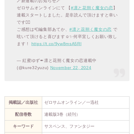
🪄新連載のお知らせ🪄
ゼロサムオンラインにて 【
#凛と花朔く魔女の恋
】
連載スタートしました。是非読んで頂けますと幸い
です🧙‍♀️
ご感想は📮編集部あてか、
#凛と花朔く魔女の恋
で
呟いて頂けると喜びます☺✨何卒宜しくお願い致し
ます！
https://t.co/9yw8msA5Rl
— 紅蜜ゆず✒凛と花朔く魔女の恋連載中
(@kure32yuzu)
November 22, 2024
掲載誌／出版社
ゼロサムオンライン／一迅社
配信巻数
連載版3巻（続刊）
キーワード
サスペンス、ファンタジー