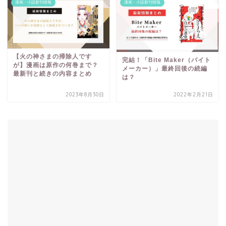
漫画・小説新刊情報
漫画・小説新刊情報
【火の神さまの掃除人です
完結！「Bite Maker（バイト
が】漫画は原作の何巻まで？
メーカー）」最終回後の続編
最新刊と続きの内容まとめ
は？
2023年8月30日
2022年2月21日