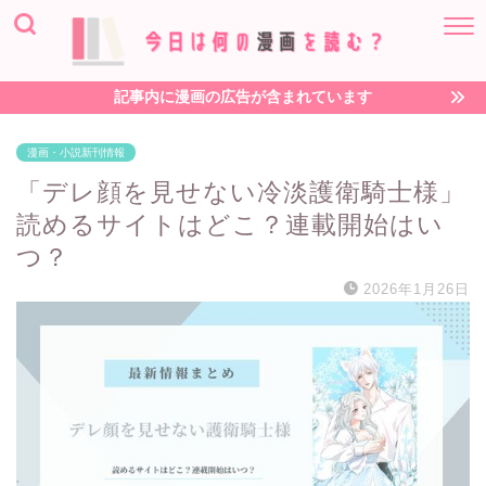
記事内に漫画の広告が含まれています
漫画・小説新刊情報
「デレ顔を見せない冷淡護衛騎士様」
読めるサイトはどこ？連載開始はい
つ？
2026年1月26日