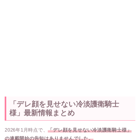
「デレ顔を見せない冷淡護衛騎士
様」最新情報まとめ
2026年1月時点で、
「デレ顔を見せない冷淡護衛騎士様」
の連載開始の告知はありませんでした。