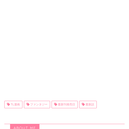
TL漫画
ファンタジー
最新刊発売日
最新話
ABOUT ME