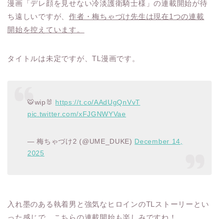
漫画「デレ顔を見せない冷淡護衛騎士様」の連載開始が待
ち遠しいですが、
作者・梅ちゃづけ先生は現在1つの連載
開始を控えています。
タイトルは未定ですが、TL漫画です。
🐯wip🐰
https://t.co/AAdUgQnVvT
pic.twitter.com/xFJGNWYVae
— 梅ちゃづけ2 (@UME_DUKE)
December 14,
2025
入れ墨のある執着男と強気なヒロインのTLストーリーとい
った感じで、こちらの連載開始も楽しみですね！