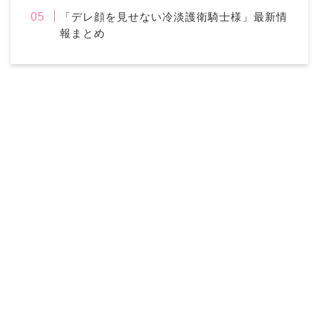
「デレ顔を見せない冷淡護衛騎士様」最新情
報まとめ