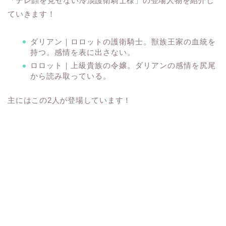
「デレ顔を見せない冷淡護衛騎士様」の登場人物を紹介し
ていきます！
ダリアン｜ロロットの護衛騎士。獣族王家の血統を
持つ。感情を表に出さない。
ロロット｜上級貴族の令嬢。ダリアンの感情を尻尾
から読み取っている。
主にはこの2人が登場しています！