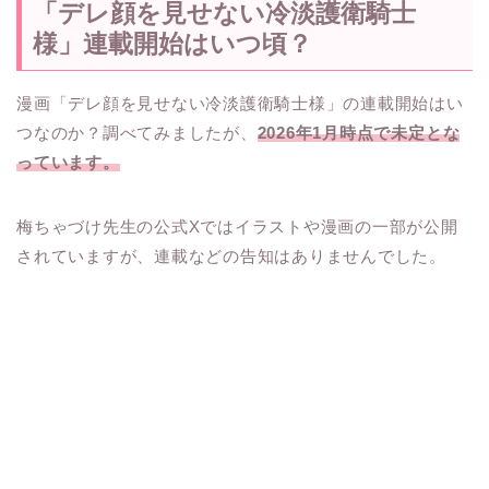
「デレ顔を見せない冷淡護衛騎士
様」連載開始はいつ頃？
漫画「デレ顔を見せない冷淡護衛騎士様」の連載開始はい
つなのか？調べてみましたが、
2026年1月時点で未定とな
っています。
梅ちゃづけ先生の公式Xではイラストや漫画の一部が公開
されていますが、連載などの告知はありませんでした。