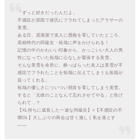
「ずっと好きだったんだよ」
不感症が原因で彼氏にフラれてしまったアラサーの
美雪。
ある日、居酒屋で友人に愚痴を零していたところ、
高校時代の同級生・拓哉に声をかけられる！
記憶の中のかわいい印象から、かっこいい大人の男
性になっていた拓哉に心なしか緊張する美雪。
そんな美雪を余所に、酔っぱらった友人は美雪が不
感症でフラれたことを拓哉に伝えてしまうも拓哉が
庇ってくれる。
拓哉の優しさについつい弱音を零してしまう美雪。
すると「元彼のことなんて忘れさせてやる」と告げ
られて…？
【XL持ちに成長した一途な同級生】×【不感症の不
憫OL】久しぶりの再会は甘く激しく私を落とす
――