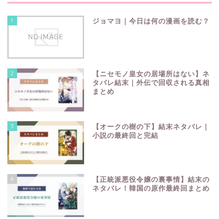
1
ジョマヨ｜今日は何の漫画を読む？
2
【ニセモノ皇女の居場所はない】ネ
タバレ結末｜外伝で回収される真相
まとめ
3
【オークの樹の下】結末ネタバレ｜
小説の最終回と完結
4
【正統派悪役令嬢の裏事情】結末の
ネタバレ！韓国の原作最終回まとめ