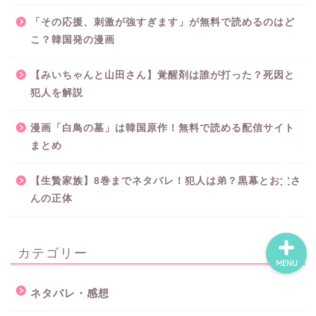
「その応援、刺激が強すぎます」が無料で読めるのはど
こ？韓国発の漫画
ホーム
【みいちゃんと山田さん】覚醒剤は誰が打った？死因と
ネタバレ・感想
犯人を解説
無料で読める漫画・小説
漫画「白鳥の墓」は韓国原作！無料で読める配信サイト
まとめ
漫画・小説新刊情報
【生贄家族】8巻までネタバレ！犯人は弟？黒幕とお父さ
んの正体
カテゴリー
MENU
ネタバレ・感想