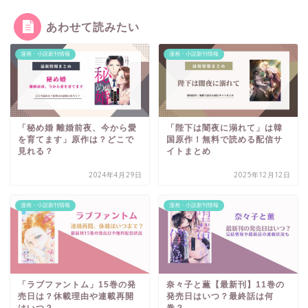
あわせて読みたい
漫画・小説新刊情報
漫画・小説新刊情報
「秘め婚 離婚前夜、今から愛
「陛下は闇夜に溺れて」は韓
を育てます」原作は？どこで
国原作！無料で読める配信サ
見れる？
イトまとめ
2024年4月29日
2025年12月12日
漫画・小説新刊情報
漫画・小説新刊情報
「ラブファントム」15巻の発
奈々子と薫【最新刊】11巻の
売日は？休載理由や連載再開
発売日はいつ？最終話は何
はいつ？
巻？