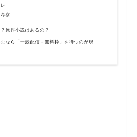
バレ
・考察
る？原作小説はあるの？
読むなら「一般配信＋無料枠」を待つのが現