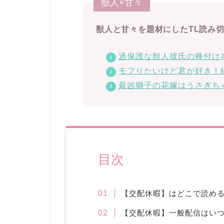
獣人×甘々
獣人と甘々を題材にしたTL読み
過保護な獣人彼氏の種付け
モフりたいけど君が好き！
最凶獅子の花嫁はうさぎち
目次
【交配休暇】はどこで読め
【交配休暇】一般配信はいつ