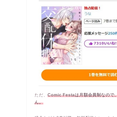
ただ、
Comic Festaは月額会員制
ん。