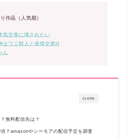
切り作品（人気順）
本気交尾に壊されたい
紳士ワニ獣人と発情交尾H
ゃん
CLOSE
る？無料配信先は？
頃？amazonやシーモアの配信予定を調査