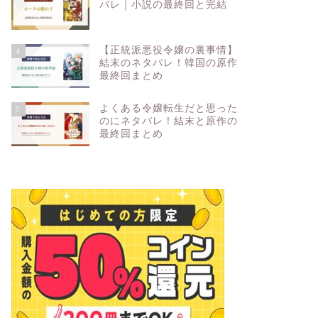
バレ｜小説の最終回と完結
【正統派悪役令嬢の裏事情】
4
結末のネタバレ！韓国の原作
最終回まとめ
よくある令嬢転生だと思った
5
のにネタバレ！結末と原作の
最終回まとめ