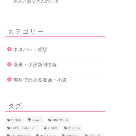
黒幕とお父さんの正体
カテゴリー
ネタバレ・感想
漫画・小説新刊情報
無料で読める漫画・小説
タグ
BL漫画
comico
LINEマンガ
Palcy（パルシィ）
TL漫画
オフィス
コミカライズ
サスペンス
デザート
ドロドロ