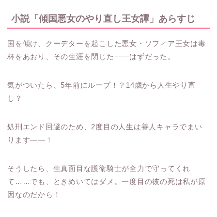
小説「傾国悪女のやり直し王女譚」あらすじ
国を傾け、クーデターを起こした悪女・ソフィア王女は毒
杯をあおり、その生涯を閉じた――はずだった。
気がついたら、5年前にループ！？14歳から人生やり直
し？
処刑エンド回避のため、2度目の人生は善人キャラでまい
ります――！
そうしたら、生真面目な護衛騎士が全力で守ってくれ
て……でも、ときめいてはダメ。一度目の彼の死は私が原
因なのだから！