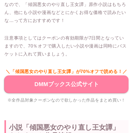
なので、「傾国悪女のやり直し王女譚」原作小説はもちろ
ん、他にも小説や漫画などとにかくお得な価格で読みたい
な…って方におすすめです！
注意事項としてはクーポンの有効期限が7日間となってい
ますので、70％オフで購入したい小説や漫画は同時にバス
ケットに入れて買いましょう。
＼「傾国悪女のやり直し王女譚」が70%オフで読める！／
DMMブックス公式サイト
※全作品対象クーポンなので欲しかった作品をまとめ買い！
小説「傾国悪女のやり直し王女譚」