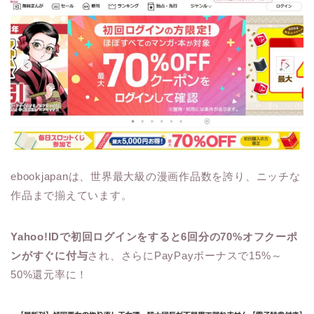
ebookjapanは、世界最大級の漫画作品数を誇り、ニッチな
作品まで揃えています。
Yahoo!IDで初回ログインをすると6回分の70%オフクーポ
ンがすぐに付与
され、さらにPayPayボーナスで15%～
50%還元率に！