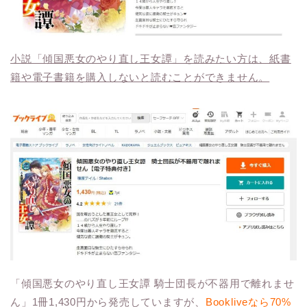
小説「傾国悪女のやり直し王女譚」を読みたい方は、紙書
籍や電子書籍を購入しないと読むことができません。
「傾国悪女のやり直し王女譚 騎士団長が不器用で離れませ
ん」1冊1,430円から発売していますが、
Bookliveなら70%