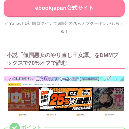
ebookjapan公式サイト
※Yahoo!ID初回ログインで6回分の70%オフクーポンがもらえ
る！
小説「傾国悪女のやり直し王女譚」をDMMブ
ックスで70%オフで読む