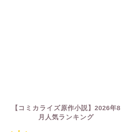
【コミカライズ原作小説】2026年8
月人気ランキング