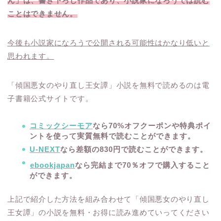
ん」は、書き下ろし作品であり、小説家になろうでは読む
ことはできません。
今後も小説家になろうで公開される可能性はかなり低いと
思われます。
「傾国悪女のやり直し王女譚」小説を無料で読めるのは電
子書籍公式サイトです。
コミックシーモア
なら70%オフクーポンや特典ポイ
ントを使って実質無料で読むことができます。
U-NEXT
なら差額の830円で読むことができます。
ebookjapan
なら完結まで70％オフで購入すること
ができます。
上記で紹介した方法を組み合わせて「傾国悪女のやり直し
王女譚」の小説を無料・お得に読み進めていってください