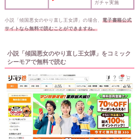
ガチャ実施
小説「傾国悪女のやり直し王女譚」の場合、
電子書籍公式
サイトなら無料で読むことができますね。
小説「傾国悪女のやり直し王女譚」をコミック
シーモアで無料で読む