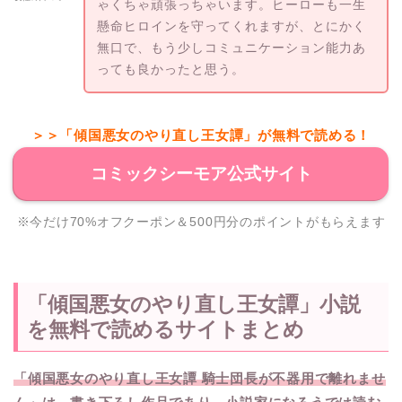
ゃくちゃ頑張っちゃいます。ヒーローも一生
懸命ヒロインを守ってくれますが、とにかく
無口で、もう少しコミュニケーション能力あ
っても良かったと思う。
＞＞「傾国悪女のやり直し王女譚」が無料で読める！
コミックシーモア公式サイト
※今だけ70%オフクーポン＆500円分のポイントがもらえます
「傾国悪女のやり直し王女譚」小説
を無料で読めるサイトまとめ
「傾国悪女のやり直し王女譚 騎士団長が不器用で離れませ