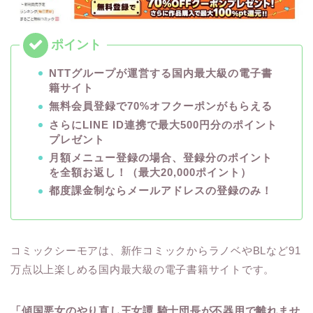
NTTグループが運営する国内最大級の電子書
籍サイト
無料会員登録で70%オフクーポンがもらえる
さらにLINE ID連携で最大500円分のポイント
プレゼント
月額メニュー登録の場合、登録分のポイント
を全額お返し！（最大20,000ポイント）
都度課金制ならメールアドレスの登録のみ！
コミックシーモアは、新作コミックからラノベやBLなど91
万点以上楽しめる国内最大級の電子書籍サイトです。
「傾国悪女のやり直し王女譚 騎士団長が不器用で離れませ