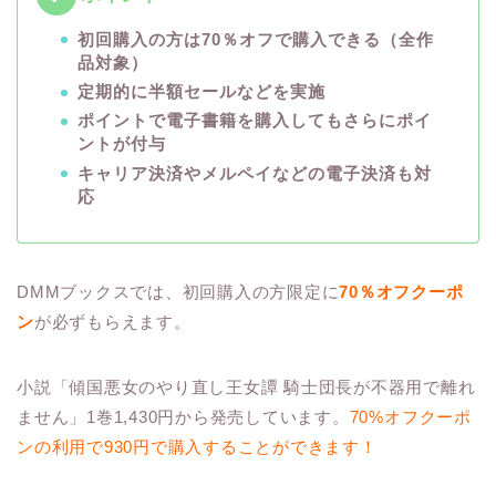
初回購入の方は70％オフで購入できる（全作
品対象）
定期的に半額セールなどを実施
ポイントで電子書籍を購入してもさらにポイ
ントが付与
キャリア決済やメルペイなどの電子決済も対
応
DMMブックスでは、初回購入の方限定に
70％オフクーポ
ン
が必ずもらえます。
小説「傾国悪女のやり直し王女譚 騎士団長が不器用で離れ
ません」1巻1,430円から発売しています。
70%オフクーポ
ンの利用で930円で購入することができます！