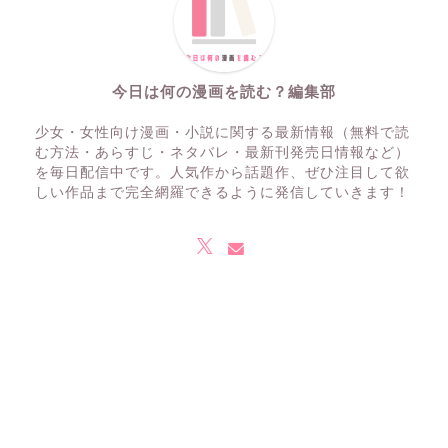
今日は何の漫画を読む？編集部
少女・女性向け漫画・小説に関する最新情報（無料で読
む方法・あらすじ・ネタバレ・最新刊発売日情報など）
を毎日配信中です。人気作から話題作、ぜひ注目して欲
しい作品まで完全網羅できるように発信していきます！