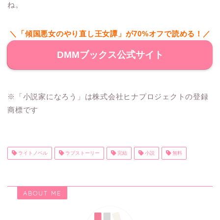
ね。
＼「傾国悪女のやり直し王女譚」が70%オフで読める！／
DMMブックス公式サイト
※「小説家になろう」は株式会社ヒナプロジェクトの登録
商標です
ライトノベル
ラブストーリー
完結
小説
無料
ABOUT ME