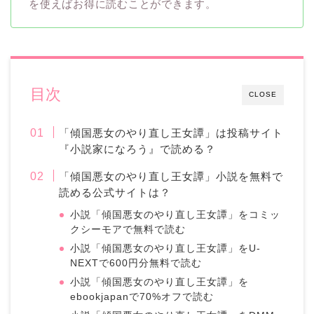
を使えばお得に読むことができます。
目次
CLOSE
「傾国悪女のやり直し王女譚」は投稿サイト
『小説家になろう』で読める？
「傾国悪女のやり直し王女譚」小説を無料で
読める公式サイトは？
小説「傾国悪女のやり直し王女譚」をコミッ
クシーモアで無料で読む
小説「傾国悪女のやり直し王女譚」をU-
NEXTで600円分無料で読む
小説「傾国悪女のやり直し王女譚」を
ebookjapanで70%オフで読む