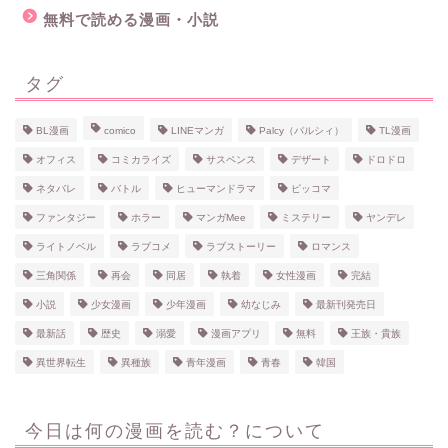
無料で読める漫画・小説
タグ
BL漫画
comico
LINEマンガ
Palcy（パルシィ）
TL漫画
オフィス
コミカライズ
サスペンス
デザート
ドロドロ
ネタバレ
バトル
ヒューマンドラマ
ピッコマ
ファンタジー
ホラー
マンガMee
ミステリー
ヤンデレ
ライトノベル
ラブコメ
ラブストーリー
ロマンス
三角関係
再会
同居
執着
女性漫画
完結
小説
少女漫画
少年漫画
幼なじみ
最新刊発売日
最新話
歴史
溺愛
漫画アプリ
無料
王族・貴族
異世界転生
異種族
青年漫画
青春
韓国
ホーム
今日は何の漫画を読む？について