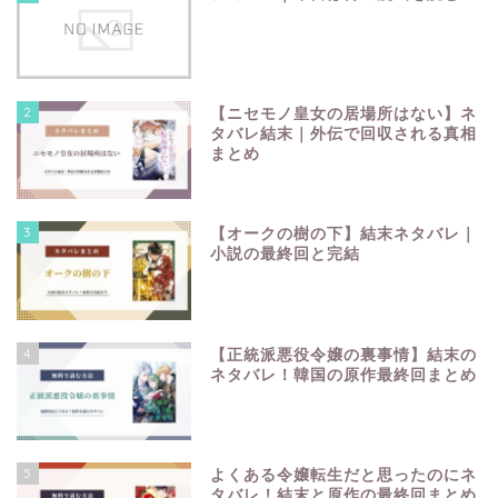
2
【ニセモノ皇女の居場所はない】ネ
タバレ結末｜外伝で回収される真相
まとめ
3
【オークの樹の下】結末ネタバレ｜
小説の最終回と完結
4
【正統派悪役令嬢の裏事情】結末の
ネタバレ！韓国の原作最終回まとめ
5
よくある令嬢転生だと思ったのにネ
タバレ！結末と原作の最終回まとめ