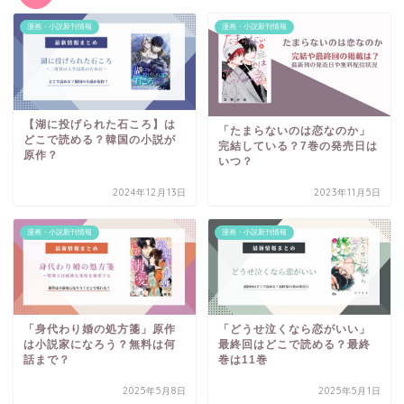
漫画・小説新刊情報
漫画・小説新刊情報
【湖に投げられた石ころ】は
「たまらないのは恋なのか」
どこで読める？韓国の小説が
完結している？7巻の発売日は
原作？
いつ？
2024年12月13日
2023年11月5日
漫画・小説新刊情報
漫画・小説新刊情報
「身代わり婚の処方箋」原作
「どうせ泣くなら恋がいい」
は小説家になろう？無料は何
最終回はどこで読める？最終
話まで？
巻は11巻
2025年5月8日
2025年5月1日