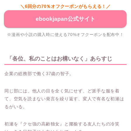
＼6回分の70％オフクーポンがもらえる！／
ebookjapan公式サイト
※漫画や小説の購入時に使える70%オフクーポンを配布中！
「各位、私のことはお構いなく」あらすじ
企業の総務部で働く37歳の智子。
同じ部には、他人の目を全く気にせず、ど派手な服を着
て、空気を読まない発言を繰り返す、変人で有名な初瀬は
るがいる。
初瀬を『クセ強の高齢独女』と揶揄する友人たちの冷笑