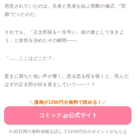
用意されていたのは、生者と死者を結ぶ禁断の儀式、“冥
婚”だったのだ。
それでも、「正太郎様を一生弔い、彼の妻として生きよ
う」と覚悟を決めたその瞬間――。
「……ここはどこだ？」
驚きに満ちた低い声が響く。恐る恐る棺を覗くと、死んだ
はずの正太郎が目を覚ましていて――！？
＼
漫画が1200円分無料で読める！
／
コミック.jp公式サイト
※30日間の無料体験お試しで1200円分のポイントがもらえ