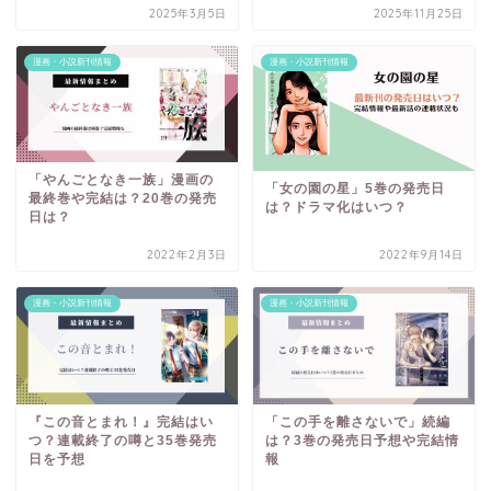
2025年3月5日
2025年11月25日
漫画・小説新刊情報
漫画・小説新刊情報
「やんごとなき一族」漫画の
「女の園の星」5巻の発売日
最終巻や完結は？20巻の発売
は？ドラマ化はいつ？
日は？
2022年2月3日
2022年9月14日
漫画・小説新刊情報
漫画・小説新刊情報
『この音とまれ！』完結はい
「この手を離さないで」続編
つ？連載終了の噂と35巻発売
は？3巻の発売日予想や完結情
日を予想
報