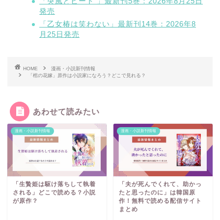
「突風とビート 」最新刊5巻：2026年8月25日
発売
「乙女椿は笑わない」最新刊14巻：2026年8
月25日発売
HOME
漫画・小説新刊情報
「棺の花嫁」原作は小説家になろう？どこで見れる？
あわせて読みたい
漫画・小説新刊情報
漫画・小説新刊情報
「生贄姫は駆け落ちして執着
「夫が死んでくれて、助かっ
される」どこで読める？小説
たと思ったのに」は韓国原
が原作？
作！無料で読める配信サイト
まとめ