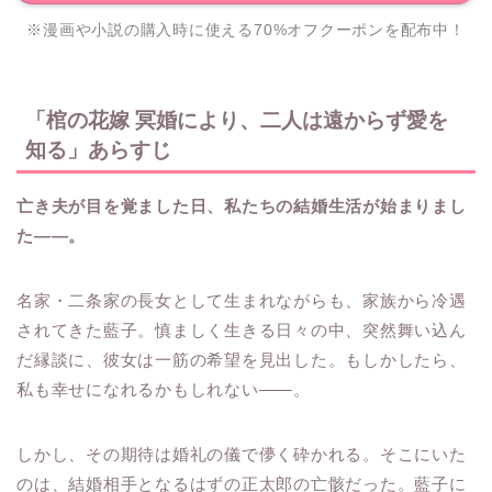
※漫画や小説の購入時に使える70%オフクーポンを配布中！
「棺の花嫁 冥婚により、二人は遠からず愛を
知る」あらすじ
亡き夫が目を覚ました日、私たちの結婚生活が始まりまし
た――。
名家・二条家の長女として生まれながらも、家族から冷遇
されてきた藍子。慎ましく生きる日々の中、突然舞い込ん
だ縁談に、彼女は一筋の希望を見出した。もしかしたら、
私も幸せになれるかもしれない――。
しかし、その期待は婚礼の儀で儚く砕かれる。そこにいた
のは、結婚相手となるはずの正太郎の亡骸だった。藍子に