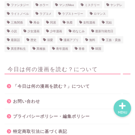
ファンタジー
ホラー
マンガMee
ミステリー
ヤンデレ
ライトノベル
ラブコメ
ラブストーリー
ロマンス
ホーム
三角関係
再会
同居
執着
女性漫画
完結
小説
少女漫画
少年漫画
幼なじみ
最新刊発売日
ネタバレ・感想
最新話
歴史
溺愛
漫画アプリ
無料
王族・貴族
異世界転生
異種族
青年漫画
青春
韓国
無料で読める漫画・小説
今日は何の漫画を読む？について
漫画・小説新刊情報
「今日は何の漫画を読む？」について
お問い合わせ
MENU
プライバシーポリシー・編集ポリシー
特定商取引法に基づく表記