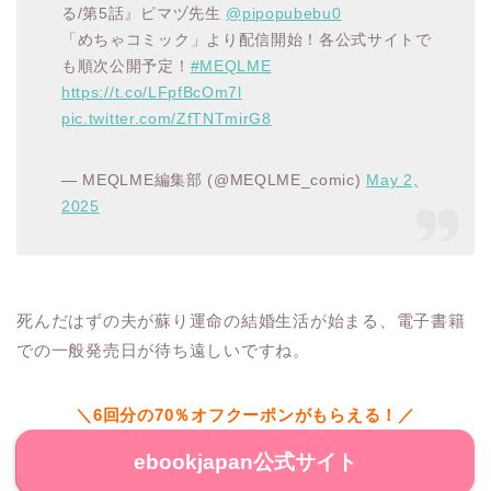
る/第5話』ピマヅ先生
@pipopubebu0
「めちゃコミック」より配信開始！各公式サイトで
も順次公開予定！
#MEQLME
https://t.co/LFpfBcOm7l
pic.twitter.com/ZfTNTmirG8
— MEQLME編集部 (@MEQLME_comic)
May 2,
2025
死んだはずの夫が蘇り運命の結婚生活が始まる、電子書籍
での一般発売日が待ち遠しいですね。
＼6回分の70％オフクーポンがもらえる！／
ebookjapan公式サイト