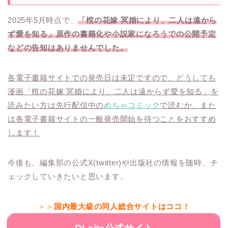
2025年5月時点で、
「棺の花嫁 冥婚により、二人は遠から
ず愛を知る」原作の書籍化や小説家になろうでの公開予定
などの告知はありませんでした。
各電子書籍サイトでの発売日は未定ですので、どうしても
漫画「棺の花嫁 冥婚により、二人は遠からず愛を知る」を
読みたい方は先行配信中の
めちゃコミック
で読むか、また
は各電子書籍サイトの一般発売開始を待つことをおすすめ
します！
今後も、編集部の公式X(twitter)や出版社の情報を随時、チ
ェックしていきたいと思います。
＞＞
国内最大級の同人総合サイトはココ！