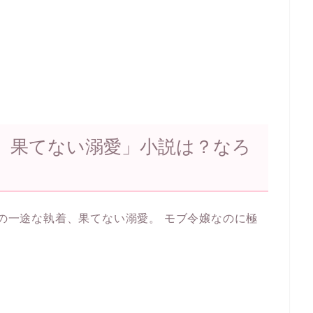
、果てない溺愛」小説は？なろ
子の一途な執着、果てない溺愛。 モブ令嬢なのに極