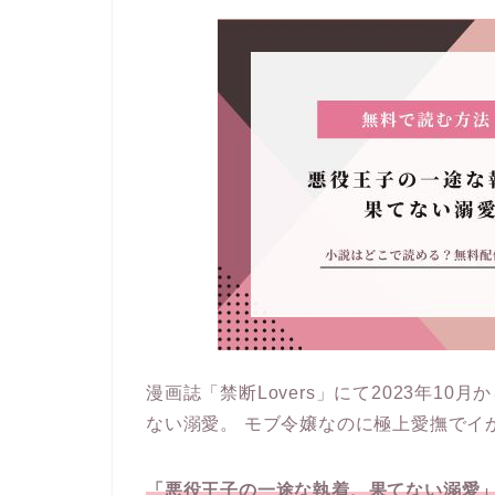
漫画誌「禁断Lovers」にて2023年1
ない溺愛。 モブ令嬢なのに極上愛撫でイ
「悪役王子の一途な執着、果てない溺愛