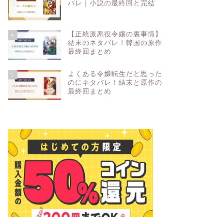
バレ｜小説の最終回と完結
【正統派悪役令嬢の裏事情】
4
結末のネタバレ！韓国の原作
最終回まとめ
よくある令嬢転生だと思った
5
のにネタバレ！結末と原作の
最終回まとめ