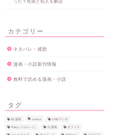
った？死因と犯人を解説
カテゴリー
ネタバレ・感想
漫画・小説新刊情報
無料で読める漫画・小説
タグ
BL漫画
comico
LINEマンガ
Palcy（パルシィ）
TL漫画
オフィス
コミカライズ
サスペンス
デザート
ドロドロ