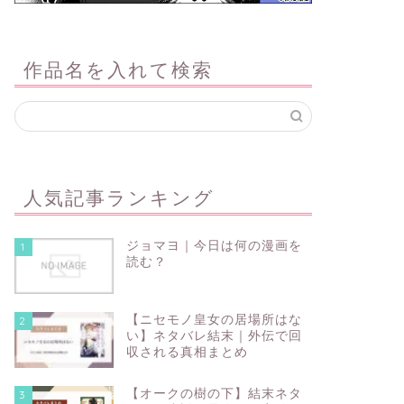
作品名を入れて検索
人気記事ランキング
ジョマヨ｜今日は何の漫画を
1
読む？
【ニセモノ皇女の居場所はな
2
い】ネタバレ結末｜外伝で回
収される真相まとめ
【オークの樹の下】結末ネタ
3