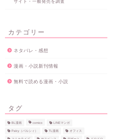
サイト・一般発売を調査
カテゴリー
ネタバレ・感想
漫画・小説新刊情報
無料で読める漫画・小説
タグ
BL漫画
comico
LINEマンガ
Palcy（パルシィ）
TL漫画
オフィス
コミカライズ
サスペンス
デザート
ドロドロ