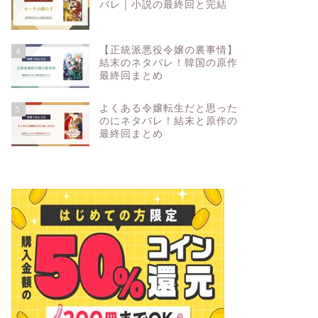
バレ｜小説の最終回と完結
【正統派悪役令嬢の裏事情】
4
結末のネタバレ！韓国の原作
最終回まとめ
よくある令嬢転生だと思った
5
のにネタバレ！結末と原作の
最終回まとめ