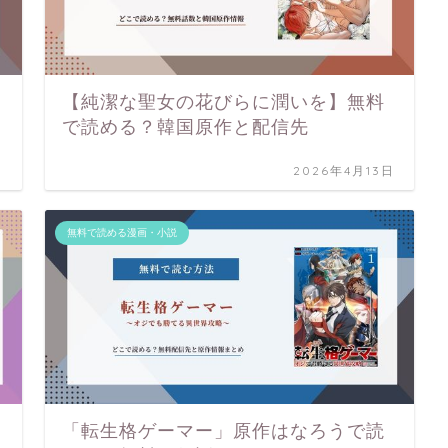
【純潔な聖女の花びらに潤いを】無料
で読める？韓国原作と配信先
日
2026年4月13日
無料で読める漫画・小説
「転生格ゲーマー」原作はなろうで読