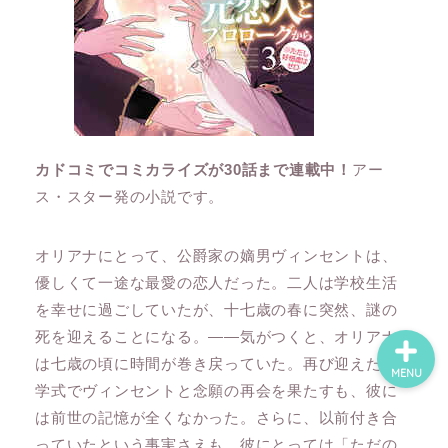
ホーム
ネタバレ・感想
カドコミでコミカライズが30話まで連載中！
アー
無料で読める漫画・小説
ス・スター発の小説です。
漫画・小説新刊情報
オリアナにとって、公爵家の嫡男ヴィンセントは、
優しくて一途な最愛の恋人だった。二人は学校生活
を幸せに過ごしていたが、十七歳の春に突然、謎の
死を迎えることになる。――気がつくと、オリアナ
は七歳の頃に時間が巻き戻っていた。再び迎えた入
MENU
学式でヴィンセントと念願の再会を果たすも、彼に
は前世の記憶が全くなかった。さらに、以前付き合
っていたという事実さえも、彼にとっては「ただの