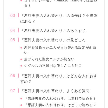
コミックシーモア・Amazon Kindleでは読め
る？
『悪評夫妻の入れ替わり』の原作は？小説版
はある？
『悪評夫妻の入れ替わり』のあらすじ
『悪評夫妻の入れ替わり』の見どころ
悪評を背負った二人が入れ替わる設定が面白
い
虐げられた聖女エルナが切ない
シグルスの不器用な優しさにも注目
『悪評夫妻の入れ替わり』はどんな人におす
すめ？
『悪評夫妻の入れ替わり』よくある質問
『悪評夫妻の入れ替わり』は無料で読める？
『悪評夫妻の入れ替わり』はどこで読める？