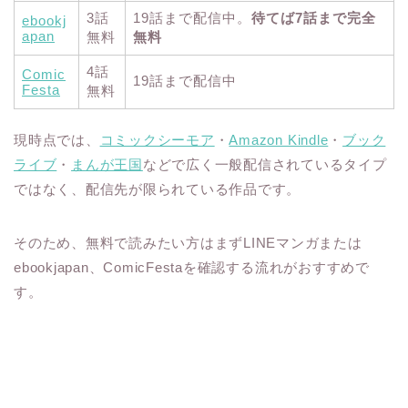
3話
19話まで配信中。
待てば7話まで完全
ebookj
apan
無料
無料
4話
Comic
19話まで配信中
Festa
無料
現時点では、
コミックシーモア
・
Amazon Kindle
・
ブック
ライブ
・
まんが王国
などで広く一般配信されているタイプ
ではなく、配信先が限られている作品です。
そのため、無料で読みたい方はまずLINEマンガまたは
ebookjapan、ComicFestaを確認する流れがおすすめで
す。