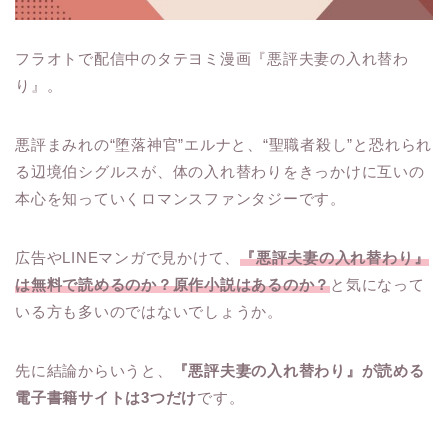
フラオトで配信中のタテヨミ漫画『悪評夫妻の入れ替わ
り』。
悪評まみれの“堕落神官”エルナと、“聖職者殺し”と恐れられ
る辺境伯シグルスが、体の入れ替わりをきっかけに互いの
本心を知っていくロマンスファンタジーです。
広告やLINEマンガで見かけて、
『悪評夫妻の入れ替わり』
は無料で読めるのか？原作小説はあるのか？
と気になって
いる方も多いのではないでしょうか。
先に結論からいうと、
『悪評夫妻の入れ替わり』が読める
電子書籍サイトは3つだけ
です。