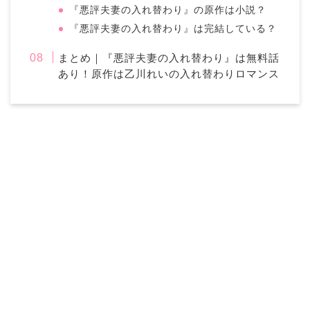
『悪評夫妻の入れ替わり』の原作は小説？
『悪評夫妻の入れ替わり』は完結している？
まとめ｜『悪評夫妻の入れ替わり』は無料話
あり！原作は乙川れいの入れ替わりロマンス