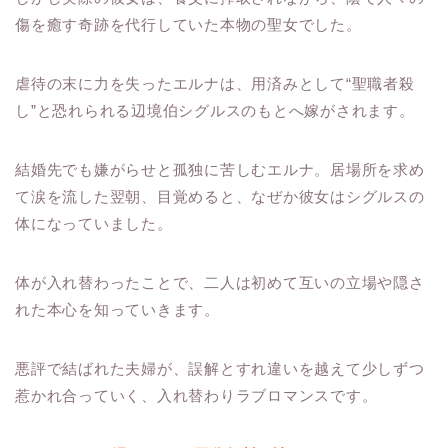
傷を癒す奇跡を代行していた本物の聖女でした。
虐待の末に力を失ったエルナは、用済みとして“聖職者殺
し”と恐れられる辺境伯シグルスのもとへ嫁がされます。
結婚先でも嫌がらせと孤独に苦しむエルナ。居場所を求め
て涙を流した翌朝、目覚めると、なぜか彼女はシグルスの
体になっていました。
体が入れ替わったことで、二人は初めて互いの立場や隠さ
れた本心を知っていきます。
悪評で結ばれた夫婦が、誤解とすれ違いを越えて少しずつ
惹かれ合っていく、入れ替わりラブロマンスです。