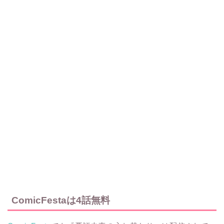
ComicFestaは4話無料