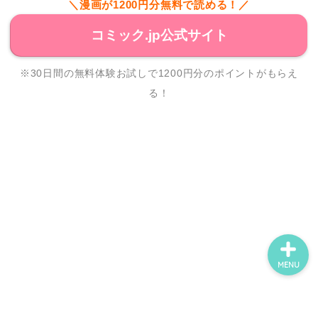
＼漫画が1200円分無料で読める！／
コミック.jp公式サイト
ホーム
※30日間の無料体験お試しで1200円分のポイントがもらえ
ネタバレ・感想
る！
無料で読める漫画・小説
漫画・小説新刊情報
MENU