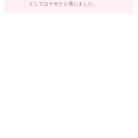
としては十分だと感じました。