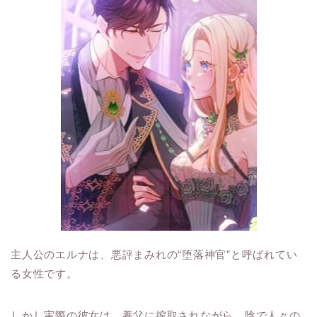
主人公のエルナは、悪評まみれの“堕落神官”と呼ばれてい
る女性です。
しかし実際の彼女は、養父に搾取されながら、陰で人々の