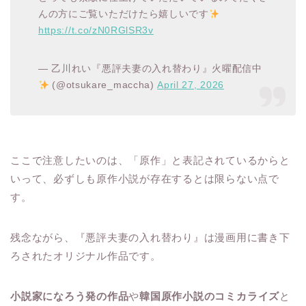
んの方にご覧いただけたら嬉しいです
https://t.co/zN0RGlSR3v
— 乙川れい『悪評夫妻の入れ替わり』火曜配信中
(@otsukare_maccha)
April 27, 2026
ここで注意したいのは、「原作」と表記されているからと
いって、必ずしも原作小説が存在するとは限らない点で
す。
残念ながら、『悪評夫妻の入れ替わり』は漫画用に書き下
ろされたオリジナル作品です。
小説家になろう発の作品
や
韓国原作小説のコミカライズ
と